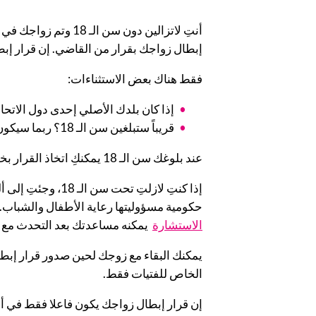
إبطال زواجك بقرار من القاضي. إن قرار إبط
فقط هناك بعض الاستثناءات:
إذا كان بلدك الأصلي إحدى دول الاتحاد 
قريباً ستبلغين سن الـ 18؟ ربما سيكون زواجك قائماً (إذا كانت هذه رغبتكِ).
عند بلوغك سن الـ 18 يمكنكِ اتخاذ القرار بخصوص استمرار زواجك أم لا. يُلزم القاضي قبول قرارك.
إذا كنتِ لازلتِ 
حكومية مسؤوليتها رعاية الأطفال والشباب. 
الاستشارة
يمكنه مساعدتك بعد التحدث مع ال
يمكنك البقاء مع زوجك لحين صدور قرار إبطا
الخاص للفتيات فقط.
إن قرار إبطال زواجك يكون فاعلا فقط في ألم