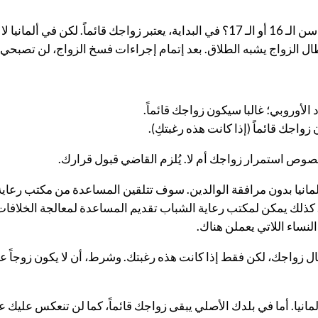
ال الزواج يشبه الطلاق. بعد إتمام إجراءات فسخ الزواج، لن تصبحي م
الأوروبي؛ غالبا سيكون زواجك قائماً.
تحت سن الـ 18، وجئتِ إلى ألمانيا بدون مرافقة الوالدين. سوف تتلقين المساعدة من 
كذلك يمكن لمكتب رعاية الشباب تقديم المساعدة لمعالجة الخلافات ا
نساء اللاتي يعملن هناك.
ل زواجك، لكن فقط إذا كانت هذه رغبتك. وشرط، أن لا يكون زوجاً عن
انيا. أما في بلدك الأصلي يبقى زواجك قائماً، كما لن تنعكس عليك ع