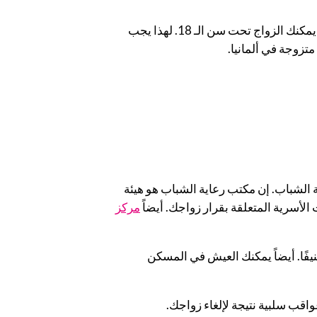
أنتِ لاتزالين دون سن الـ 18 وتم زواجك في سن الـ 16 أو الـ 17؟ في البداية، يعتبر زواجك قائماً. لكن في ألمانيا لا يمكنك الزواج تحت سن الـ 18. لهذا يجب
تزوجة في ألمانيا.
مكتب رعاية الشباب. إن مكتب رعاية الشباب هو هيئة
لأسرية المتعلقة بقرار زواجك. أيضاً
مركز
يفًا. أيضاً يمكنك العيش في المسكن
واقب سلبية نتيجة لإلغاء زواجك.