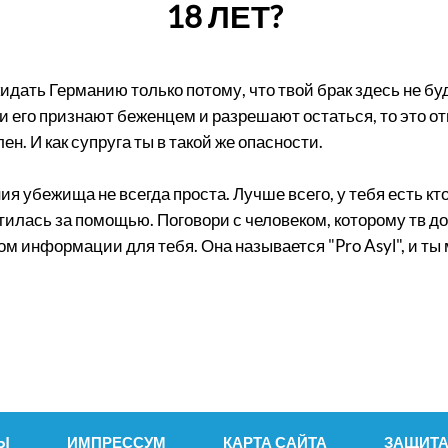
18 ЛЕТ?
кидать Германию только потому, что твой брак здесь не б
его признают беженцем и разрешают остаться, то это отн
н. И как супруга ты в такой же опасности.
 убежища не всегда проста. Лучше всего, у тебя есть кто-
тилась за помощью. Поговори с человеком, которому тв д
м информации для тебя. Она называется "Pro Asyl", и ты
Ы
ИМПРЕССУМ
КАРТА САЙТА
ЗАЩИТА