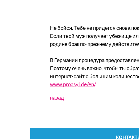
Не бойся. Тебе не придется снова по
Если твой муж получает убежище или 
родине брак по-прежнему действителе
В Германии процедура предоставления
Поэтому очень важно, чтобы ты обра
интернет-сайт с большим количество
www.proasyl.de/en/
.
назад
Пропустить
КОНТАКТ