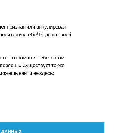
удет признан или аннулирован.
осится и к тебе! Ведь на твоей
то, кто поможет тебе в этом.
оверяешь. Существует также
 можешь найти ее здесь:
 ДАННЫХ