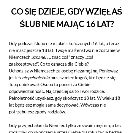
CO SIĘ DZIEJE, GDY WZIĘŁAŚ
ŚLUB NIE MAJĄC 16 LAT?
Gdy podczas ślubu nie miałaś skończonych 16 lat, a teraz
nie masz jeszcze 18 lat, Twoje małżeństwo nie zostanie w
Niemczech
uznane
. „Uznać coś” znaczy „coś
zaakceptować”. Co to oznacza dla Ciebie?
Uchodzisz w Niemczech za osobę niezamężną. Ponieważ
jesteś
niepełnoletnia
musisz mieć kogoś, kto będzie się
Tobą opiekował. Osoba ta ponosi za Ciebie
odpowiedzialność. Najczęściej są to Twoi rodzice.
Pełnoletność uzyskasz, gdy skończysz 18 lat. W wieku 18
lat będziesz mogła sama decydować. Wówczas nie
potrzebujesz zgody rodziców.
Gdy przyjechałaś do Niemiec tylko ze swoim mężem, a bez
rodziców, do ukończenia przez Ciebie 18 roku życia będzie