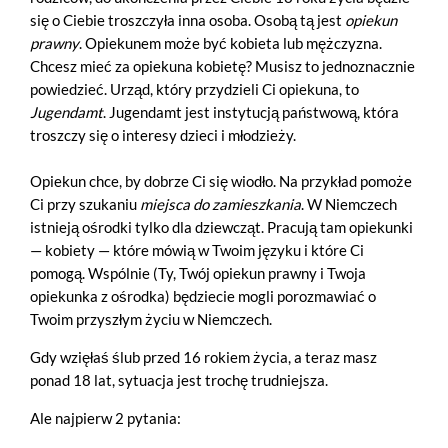
się o Ciebie troszczyła inna osoba. Osobą tą jest
opiekun
prawny
. Opiekunem może być kobieta lub mężczyzna.
Chcesz mieć za opiekuna kobietę? Musisz to jednoznacznie
powiedzieć. Urząd, który przydzieli Ci opiekuna, to
Jugendamt
. Jugendamt jest instytucją państwową, która
troszczy się o interesy dzieci i młodzieży.
Opiekun chce, by dobrze Ci się wiodło. Na przykład pomoże
Ci przy szukaniu
miejsca do zamieszkania
. W Niemczech
istnieją ośrodki tylko dla dziewcząt. Pracują tam opiekunki
— kobiety — które mówią w Twoim języku i które Ci
pomogą. Wspólnie (Ty, Twój opiekun prawny i Twoja
opiekunka z ośrodka) będziecie mogli porozmawiać o
Twoim przyszłym życiu w Niemczech.
Gdy wzięłaś ślub przed 16 rokiem życia, a teraz masz
ponad 18 lat, sytuacja jest trochę trudniejsza.
Ale najpierw 2 pytania: