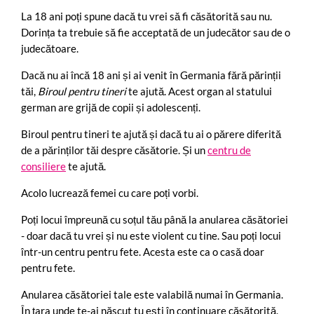
La 18 ani poți spune dacă tu vrei să fi căsătorită sau nu.
Dorința ta trebuie să fie acceptată de un judecător sau de o
judecătoare.
Dacă nu ai încă 18 ani și ai venit în Germania fără părinții
tăi,
Biroul pentru tineri
te ajută. Acest organ al statului
german are grijă de copii și adolescenți.
Biroul pentru tineri te ajută și dacă tu ai o părere diferită
de a părinților tăi despre căsătorie. Și un
centru de
consiliere
te ajută.
Acolo lucrează femei cu care poți vorbi.
Poți locui împreună cu soțul tău până la anularea căsătoriei
- doar dacă tu vrei și nu este violent cu tine. Sau poți locui
într-un centru pentru fete. Acesta este ca o casă doar
pentru fete.
Anularea căsătoriei tale este valabilă numai în Germania.
În țara unde te-ai născut tu ești în continuare căsătorită.