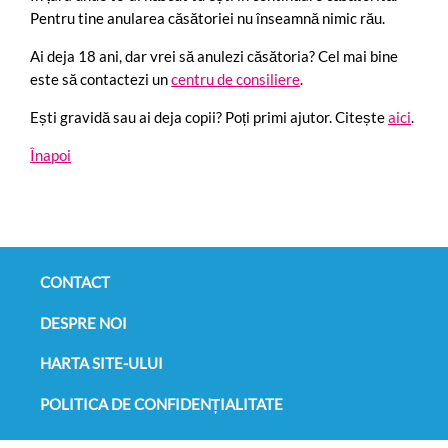
Pentru tine anularea căsătoriei nu înseamnă nimic rău.
Ai deja 18 ani, dar vrei să anulezi căsătoria? Cel mai bine
este să contactezi un
centru de consiliere
.
Ești gravidă sau ai deja copii? Poți primi ajutor. Citește
aici
.
Înapoi
+
CONTACT
DESPRE NOI
HARTA SITE-ULUI
POLITICA DE CONFIDENȚIALITATE