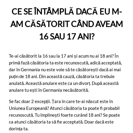
CE SE ÎNTÂMPLĂ DACĂ EU M-
AM CĂSĂTORIT CÂND AVEAM
16 SAU 17 ANI?
Te-ai căsătorit la 16 sau la 17 ani și acum nu ai 18 ani? În
primă fază căsătoria ta este recunoscută, adică acceptată,
dar în Germania nu este voie să te căsătorești dacă ai mai
puțin de 18 ani. Din această cauză, căsătoria ta trebuie
anulată. Această anulare este ca un divorț. După această
anulare tu ești în Germania necăsătorită.
Se fac doar 2 excepții. Țara în care te-ai născut este în
Uniunea Europeană? Atunci căsătoria ta poate fi probabil
recunoscută. Tu împlinești foarte curând 18 ani? Se poate
ca atunci căsătoria ta să fie acceptată. Doar dacă este
dorința ta.